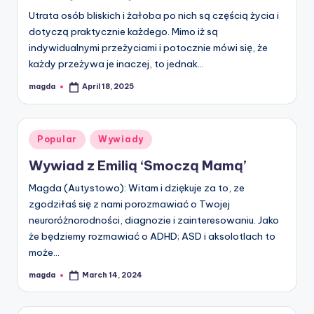
Utrata osób bliskich i żałoba po nich są częścią życia i
dotyczą praktycznie każdego. Mimo iż są
indywidualnymi przeżyciami i potocznie mówi się, że
każdy przeżywa je inaczej, to jednak…
magda
April 18, 2025
Posted
by
Posted
Popular
Wywiady
in
Wywiad z Emilią ‘Smoczą Mamą’
Magda (Autystowo): Witam i dziękuje za to, ze
zgodziłaś się z nami porozmawiać o Twojej
neuroróżnorodności, diagnozie i zainteresowaniu. Jako
że będziemy rozmawiać o ADHD; ASD i aksolotlach to
może…
magda
March 14, 2024
Posted
by