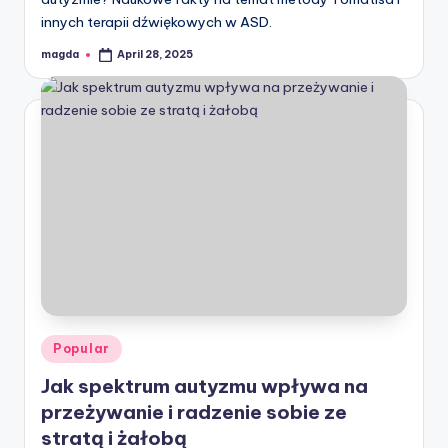
innych terapii dźwiękowych w ASD.
magda
April 28, 2025
Posted
by
Posted
Popular
in
Jak spektrum autyzmu wpływa na
przeżywanie i radzenie sobie ze
stratą i żałobą