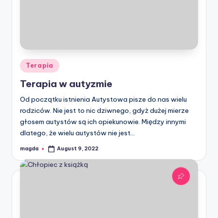
Posted
Terapia
in
Terapia w autyzmie
Od początku istnienia Autystowa pisze do nas wielu
rodziców. Nie jest to nic dziwnego, gdyż dużej mierze
głosem autystów są ich opiekunowie. Między innymi
dlatego, że wielu autystów nie jest…
magda
August 9, 2022
Posted
by