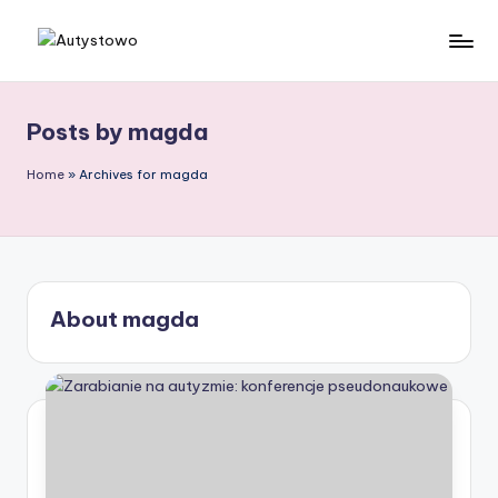
Skip
A
to
content
u
Posts by magda
t
y
Home
»
Archives for magda
s
t
o
About magda
w
o