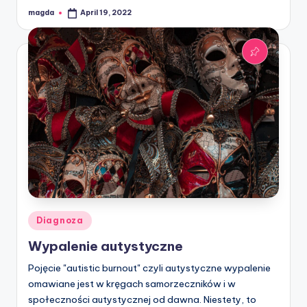
magda
April 19, 2022
Posted
by
Posted
Diagnoza
in
Wypalenie autystyczne
Pojęcie "autistic burnout" czyli autystyczne wypalenie
omawiane jest w kręgach samorzeczników i w
społeczności autystycznej od dawna. Niestety, to