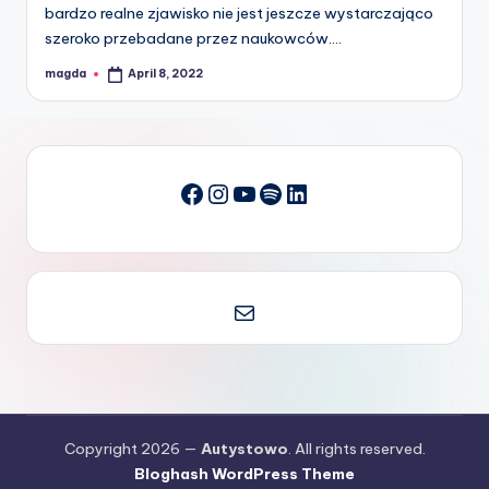
bardzo realne zjawisko nie jest jeszcze wystarczająco
szeroko przebadane przez naukowców.…
magda
April 8, 2022
Posted
by
Instagram
YouTube
Spotify
LinkedIn
Facebook
Mail
Copyright 2026 —
Autystowo
. All rights reserved.
Bloghash WordPress Theme