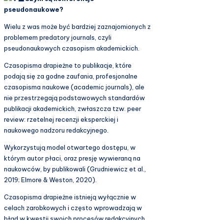
pseudonaukowe?
Wielu z was może być bardziej zaznajomionych z
problemem predatory journals, czyli
pseudonaukowych czasopism akademickich.
Czasopisma drapieżne to publikacje, które
podają się za godne zaufania, profesjonalne
czasopisma naukowe (academic journals), ale
nie przestrzegają podstawowych standardów
publikacji akademickich, zwłaszcza tzw. peer
review: rzetelnej recenzji eksperckiej i
naukowego nadzoru redakcyjnego.
Wykorzystują model otwartego dostępu, w
którym autor płaci, oraz presję wywieraną na
naukowców, by publikowali (Grudniewicz et al.,
2019; Elmore & Weston, 2020).
Czasopisma drapieżne istnieją wyłącznie w
celach zarobkowych i często wprowadzają w
błąd w kwestii swoich procesów redakcyjnych