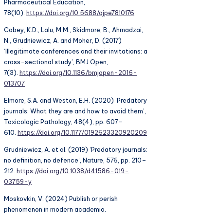
Pharmaceutical Education,
78(10).
https://doi.org/10.5688/ajpe7810176
Cobey, K.D., Lalu, M.M., Skidmore, B., Ahmadzai,
N., Grudniewicz, A. and Moher, D. (2017)
‘Illegitimate conferences and their invitations: a
cross-sectional study’, BMJ Open,
7(3).
https://doi.org/10.1136/bmjopen-2016-
013707
Elmore, S.A. and Weston, E.H. (2020) ‘Predatory
journals: What they are and how to avoid them’,
Toxicologic Pathology, 48(4), pp. 607–
610.
https://doi.org/10.1177/0192623320920209
Grudniewicz, A. et al. (2019) ‘Predatory journals:
no definition, no defence’, Nature, 576, pp. 210–
212.
https://doi.org/10.1038/d41586-019-
03759-y
Moskovkin, V. (2024) Publish or perish
phenomenon in modern academia.