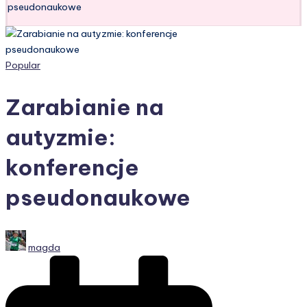
pseudonaukowe
Posted
Popular
in
Zarabianie na
autyzmie:
konferencje
pseudonaukowe
Posted
magda
by